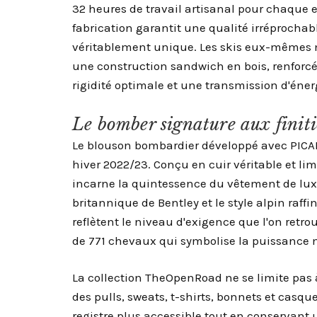
32 heures de travail artisanal pour chaque 
fabrication garantit une qualité irréprochab
véritablement unique. Les skis eux-mêmes m
une construction sandwich en bois, renforcée
rigidité optimale et une transmission d'éne
Le bomber signature aux finiti
Le blouson bombardier développé avec PICAN
hiver 2022/23. Conçu en cuir véritable et li
incarne la quintessence du vêtement de lux
britannique de Bentley et le style alpin raffi
reflètent le niveau d'exigence que l'on ret
de 771 chevaux qui symbolise la puissance 
La collection TheOpenRoad ne se limite pas
des pulls, sweats, t-shirts, bonnets et casqu
registre plus accessible tout en conservant 